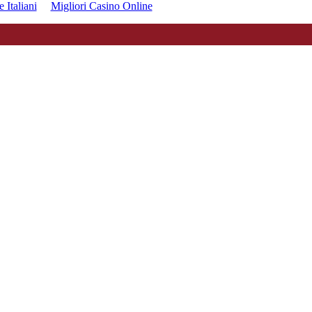
 Italiani
Migliori Casino Online