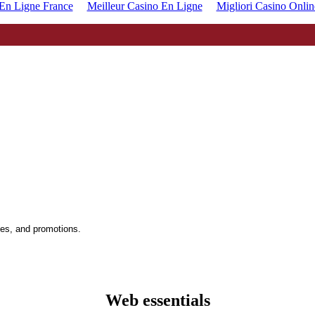
En Ligne France
Meilleur Casino En Ligne
Migliori Casino Online
ates, and promotions.
Web essentials