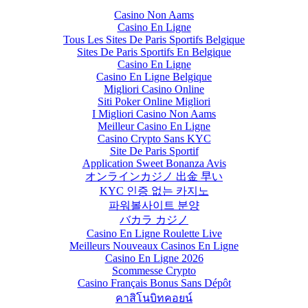
Casino Non Aams
Casino En Ligne
Tous Les Sites De Paris Sportifs Belgique
Sites De Paris Sportifs En Belgique
Casino En Ligne
Casino En Ligne Belgique
Migliori Casino Online
Siti Poker Online Migliori
I Migliori Casino Non Aams
Meilleur Casino En Ligne
Casino Crypto Sans KYC
Site De Paris Sportif
Application Sweet Bonanza Avis
オンラインカジノ 出金 早い
KYC 인증 없는 카지노
파워볼사이트 분양
バカラ カジノ
Casino En Ligne Roulette Live
Meilleurs Nouveaux Casinos En Ligne
Casino En Ligne 2026
Scommesse Crypto
Casino Français Bonus Sans Dépôt
คาสิโนบิทคอยน์