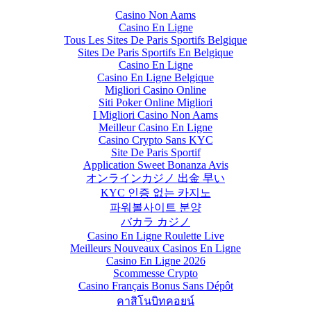
Casino Non Aams
Casino En Ligne
Tous Les Sites De Paris Sportifs Belgique
Sites De Paris Sportifs En Belgique
Casino En Ligne
Casino En Ligne Belgique
Migliori Casino Online
Siti Poker Online Migliori
I Migliori Casino Non Aams
Meilleur Casino En Ligne
Casino Crypto Sans KYC
Site De Paris Sportif
Application Sweet Bonanza Avis
オンラインカジノ 出金 早い
KYC 인증 없는 카지노
파워볼사이트 분양
バカラ カジノ
Casino En Ligne Roulette Live
Meilleurs Nouveaux Casinos En Ligne
Casino En Ligne 2026
Scommesse Crypto
Casino Français Bonus Sans Dépôt
คาสิโนบิทคอยน์