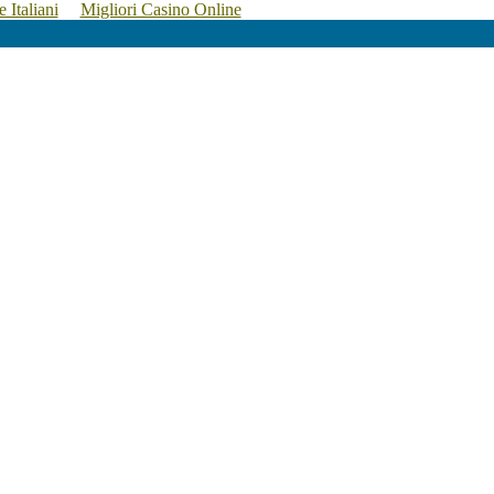
 Italiani
Migliori Casino Online