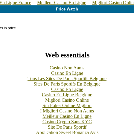
En Ligne France
Meilleur Casino En Ligne
Migliori Casino Online
Price Watch
s in price.
Web essentials
Casino Non Aams
Casino En Ligne
Tous Les Sites De Paris Sportifs Belgique
Sites De Paris Sportifs En Belgique
Casino En Ligne
Casino En Ligne Belgique
Migliori Casino Online
Siti Poker Online Migliori
I Migliori Casino Non Aams
Meilleur Casino En Ligne
Casino Crypto Sans KYC
Site De Paris Sportif
Application Sweet Bonanza Avis